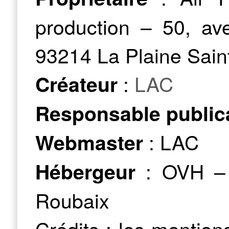
production – 50, av
93214 La Plaine Sain
:
LAC
Créateur
Responsable public
: LAC
Webmaster
: OVH – 
Hébergeur
Roubaix
Crédits : les mention