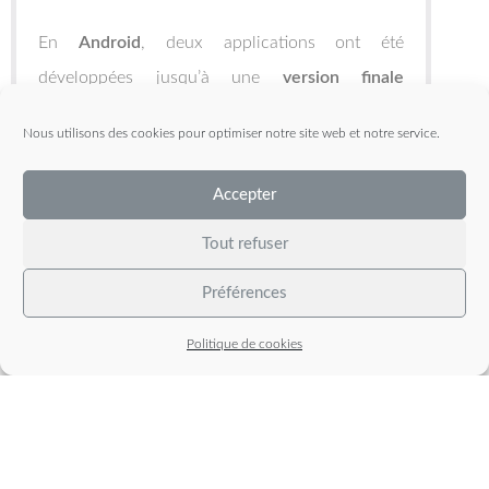
En
Android
, deux applications ont été
développées jusqu’à une
version finale
fonctionnelle
.
Nous utilisons des cookies pour optimiser notre site web et notre service.
La première a été réalisées par groupe de quatre
Accepter
étudiants dans le cadre du module Android en
fin de DUT et permet de
poster des anecdotes
.
Tout refuser
Préférences
La seconde, conçue durant le cours d’Android
en licence DIM, est basée sur la réalisation
Politique de cookies
d’une
application de contact
.
Pour iOS, il s’agit d’un petit
jeu
développé en un
après-midi durant le module d’Objective-C en